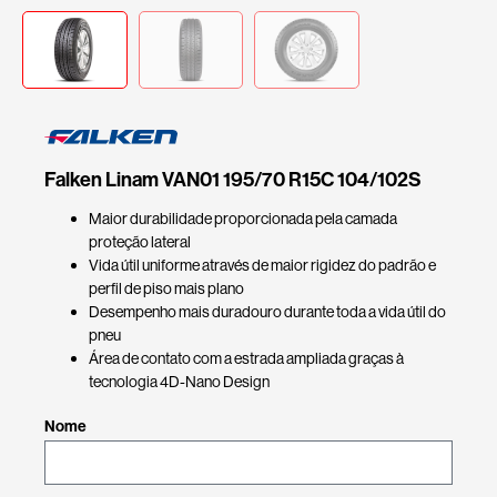
Falken Linam VAN01 195/70 R15C 104/102S
Maior durabilidade proporcionada pela camada
proteção lateral
Vida útil uniforme através de maior rigidez do padrão e
perfil de piso mais plano
Desempenho mais duradouro durante toda a vida útil do
pneu
Área de contato com a estrada ampliada graças à
tecnologia 4D-Nano Design
Nome