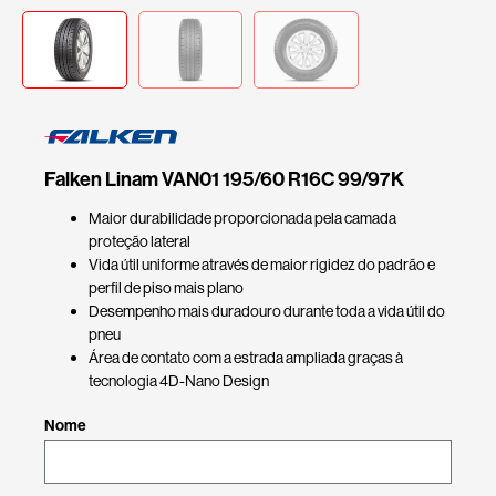
Falken Linam VAN01 195/60 R16C 99/97K
Maior durabilidade proporcionada pela camada
proteção lateral
Vida útil uniforme através de maior rigidez do padrão e
perfil de piso mais plano
Desempenho mais duradouro durante toda a vida útil do
pneu
Área de contato com a estrada ampliada graças à
tecnologia 4D-Nano Design
Nome